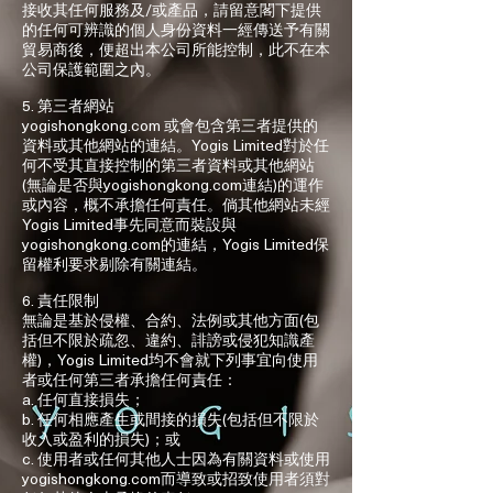
接收其任何服務及/或產品，請留意閣下提供
的任何可辨識的個人身份資料一經傳送予有關
貿易商後，便超出本公司所能控制，此不在本
公司保護範圍之內。
5. 第三者網站
yogishongkong.com 或會包含第三者提供的
資料或其他網站的連結。Yogis Limited對於任
何不受其直接控制的第三者資料或其他網站
(無論是否與yogishongkong.com連結)的運作
或內容，概不承擔任何責任。倘其他網站未經
Yogis Limited事先同意而裝設與
yogishongkong.com的連結，Yogis Limited保
留權利要求剔除有關連結。
6. 責任限制
無論是基於侵權、合約、法例或其他方面(包
括但不限於疏忽、違約、誹謗或侵犯知識產
權)，Yogis Limited均不會就下列事宜向使用
者或任何第三者承擔任何責任：
a. 任何直接損失；
b. 任何相應產生或間接的損失(包括但不限於
收入或盈利的損失)；或
c. 使用者或任何其他人士因為有關資料或使用
yogishongkong.com而導致或招致使用者須對