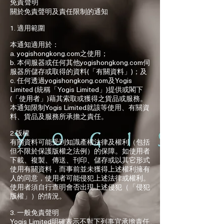
免責聲明
關於免責聲明及責任限制的通知
1. 適用範圍
本通知適用於：
a. yogishongkong.com之使用；
b. 本伺服器或任何其他yogishongkong.com伺
服器所儲存或取得的資料(「有關資料」)；及
c. 任何透過yogishongkong.com及Yogis
Limited (統稱「Yogis Limited」)提供或閣下
(「使用者」)藉其索取或獲得之貨品或服務。
本通知限制Yogis Limited就該等使用、有關資
料、貨品及服務所承擔之責任。
2.版權
有關資料可能受到知識產權法律及權利（包括
但不限於保護版權之法例）的保障。如使用者
下載、複製、傳送、刊印、儲存或以其它形式
使用有關資料，而事前並未獲得上述權利擁有
人的同意，使用者可能侵犯上述法律或權利。
使用者須自行查明會否出現上述侵犯（「侵犯
版權」）的情況。
🌟 Welcome to Yogis!
3. 一般免責聲明
Yogis Limited明確表示不對下列事宜承擔責任