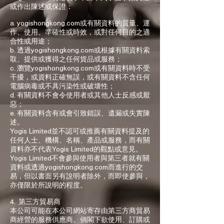
或作出陳述或保證：
Are you looking a place for practice?
a. yogishongkong.com或有關資料的質量、運
Teacher
作、使用、準確性或時效，或對任何目的之適
Yogis
合性或用途；
Tap to chat
b. 透過yogishongkong.com或根據有關資料索
取、提供或獲得之任何貨品或服務；
c. 瀏覽yogishongkong.com或有關資料時不受
干擾，或資料正確無誤，或有關資料不含任何
電腦病毒或不具污染性或破壞性；
d. 有關資料不會令使用者或其他人士反感或厭
惡；
e. 有關資料含有或會引致錯誤、遺漏或失實陳
述。
Yogis Limited並不認可或推薦有關資料提及的
任何人士、機構、名稱、產品或服務，而有關
資料亦不代表Yogis Limited的觀點或意見。
Yogis Limited不會參與使用者與第三者就有關
資料或透過yogishongkong.com而進行的交
易，但以書面另有說明者除外，而即使參與，
亦僅限於所說明的程度。
4. 第三方貿易商
本公司可能在本公司網站寄存由第三方商貿易
商經營的服務供應商。倘閣下欲使用、訂購或