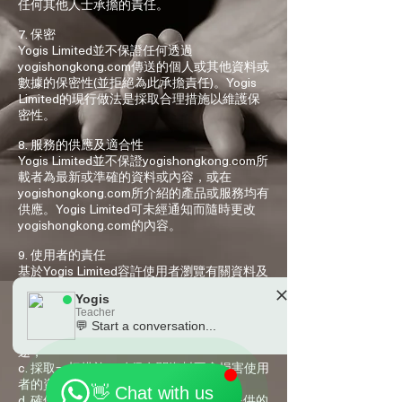
任何其他人士承擔的責任。
7. 保密
Yogis Limited並不保證任何透過
yogishongkong.com傳送的個人或其他資料或
數據的保密性(並拒絕為此承擔責任)。Yogis
Limited的現行做法是採取合理措施以維護保
密性。
8. 服務的供應及適合性
Yogis Limited並不保證yogishongkong.com所
載者為最新或準確的資料或內容，或在
yogishongkong.com所介紹的產品或服務均有
供應。Yogis Limited可未經通知而隨時更改
yogishongkong.com的內容。
9. 使用者的責任
基於Yogis Limited容許使用者瀏覽有關資料及
／或使用yogishongkong.com，使用者承諾：
Yogis
a. 不會進行或容許進行任何侵犯版權的活動；
Teacher
b. 不會利用有關資料或yogishongkong.com之
💬 Start a conversation...
使用權，作任何非法、不當、淫褻或誹謗的用
🗓️ Opening Hours: Mon-Fri 9:00 - 23:30
途；
c. 採取一切措施，確保有關資料不會損害使用
者的資料或系統；
👋 Chat with us
d. 確保閣下向Yogis Limited個人護理店提供的