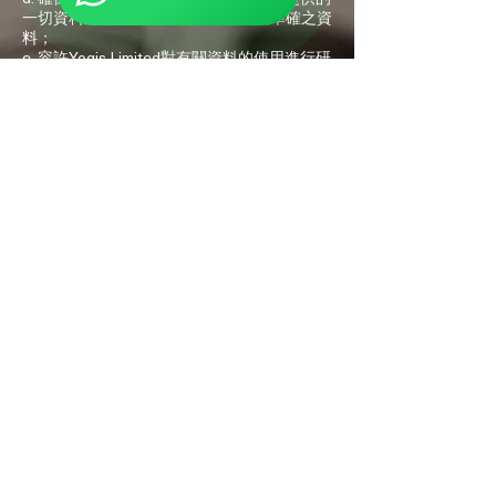
一切資料，均為閣下深知屬於真實及準確之資
料；
e. 容許Yogis Limited對有關資料的使用進行研
究調查；
f. 接納本通知所載的一切Yogis Limited免責聲
明及責任限制條款；
g. 接納不時適用的Yogis Limited個人資料政
策。
10. 補償
有關yogishongkong.com之使用，使用者同意
就任何因閣下違反本文所載條款或因疏忽而引
致的一切損失、損害、申索、要求、責任、費
用(包括法律費用)及開支，向Yogis Limited作
出補償並使Yogis Limited免受損失。
11. 法律及可分割性
本 通知受香港法律所管轄，而本通知每個部
分的應用僅限於該法律所允許的程度。若本通
知內有任何部分在任何司法管轄區被禁止或無
法執行，只有被禁止或無法執行 的部分在該
司法管轄區宣告無效，但不會使本通知其餘部
分無效或該部分在其他司法管轄區的合法性或
可執行性均不會受到影響。本中文僅供參考之
用，若中、英文 本的文義出現歧異，應以英