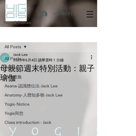
MEMBER LOGIN
Yoga & Pilates
文章
All Posts
Jack Lee
All Posts
2023年5月4日
讀畢需時 1 分鐘
母親節週末特別活動：親子
Pilates
瑜伽
防疫措施
Asana-認識體位法-Jack Lee
Anatomy-人體知多啲-Jack Lee
Yogis-Notice
Yogis與您
Class introduction - Jack