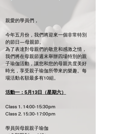
親愛的學員們，
今年五月份，我們將迎來一個非常特別
的節日—母親節。
為了表達對母親們的敬意和感激之情，
我們將在母親節週末舉辦四場特別的親
子瑜伽活動，讓您和您的母親共度美好
時光，享受親子瑜伽所帶來的樂趣。每
🌟 Welcome to Yogis!
場活動名額最多有10組。
Are you looking a place for practice?
活動一：5月13日（星期六）
Teacher
Yogis
Class 1. 14:00-15:30pm
Tap to chat
Class 2. 15:30-17:00pm
學員與母親親子瑜伽 