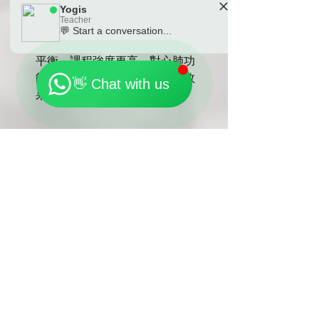
Yogis
Vinyasa 1更具挑戰性，適合有一定
Teacher
基礎的練習者。強調更迅速地進入
💬 Start a conversation...
動作，進一步提升柔韌性、力量和
🗓️ Opening Hours: Mon-Fri 9:00 - 23:30
平衡。課程強度更高，對心肺功
能、減肥塑形等方面具有顯著效
👋 Chat with us
果。
三者均屬於流瑜伽範疇，但各自針對不
同的練習水平和需求。隨著練習者經驗
的積累和技能的提升，可以從Basic 
Vinyasa逐步過渡到Vinyasa 1和Vinyasa 
2，體驗更多元化的瑜伽練習。