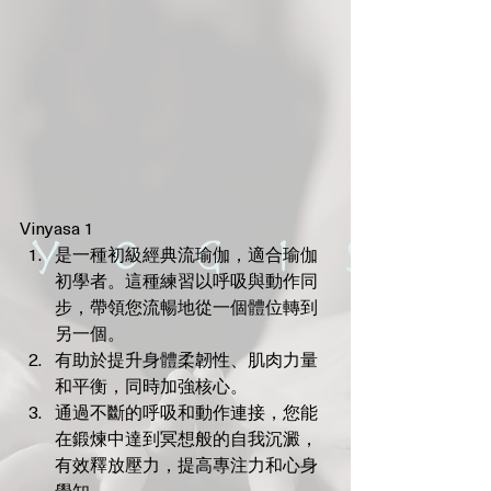
🌟 Welcome to Yogis!
Vinyasa 1
是一種初級經典流瑜伽，適合瑜伽
Are you looking a place for practice?
初學者。這種練習以呼吸與動作同
步，帶領您流暢地從一個體位轉到
Teacher
另一個。
Yogis
有助於提升身體柔韌性、肌肉力量
Tap to chat
和平衡，同時加強核心。
通過不斷的呼吸和動作連接，您能
在鍛煉中達到冥想般的自我沉澱，
有效釋放壓力，提高專注力和心身